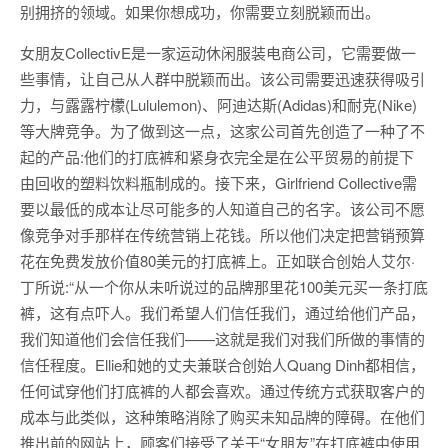
别拥挤的领域。如果你想成功，你需要立刻脱颖而出。
女朋友CollectivE是一家运动休闲服装电商公司，它需要做一
些事情，让自己从人群中脱颖而出。该公司需要迅速获得吸引
力，与露露柠檬(Lululemon)、阿迪达斯(Adidas)和耐克(Nike)
等大牌竞争。为了做到这一点，这家公司首先创造了一种了不
起的产品:他们的打底裤和紧身衣完全是在公平贸易的前提下
由回收的塑料饮料瓶制成的。接下来，Girlfriend Collective需
要以最低的成本让尽可能多的人知道自己的名字。该公司不愿
像竞争对手那样在传统营销上花钱。所以他们决定把营销预算
花在免费发放价值80美元的打底裤上。正如联合创始人艾尔·
丁所说:“从一个你从未听说过的品牌那里花100美元买一条打底
裤，这有点吓人。我们希望人们信任我们，通过给他们产品，
我们知道他们会信任我们——这就是我们对我们所做的事情的
信任程度。Ellie和她的丈夫兼联合创始人Quang Dinh都相信，
任何试穿他们打底裤的人都会喜欢。通过传统方式获取客户的
成本与此类似，这种策略消除了购买未知品牌的障碍。在他们
推出前的网站上，顾客们接受了关于“女朋友”在打底裤中使用