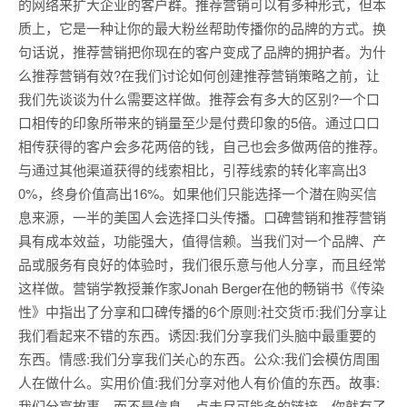
的网络来扩大企业的客户群。推荐营销可以有多种形式，但本
质上，它是一种让你的最大粉丝帮助传播你的品牌的方式。换
句话说，推荐营销把你现在的客户变成了品牌的拥护者。为什
么推荐营销有效?在我们讨论如何创建推荐营销策略之前，让
我们先谈谈为什么需要这样做。推荐会有多大的区别?一个口
口相传的印象所带来的销量至少是付费印象的5倍。通过口口
相传获得的客户会多花两倍的钱，自己也会多做两倍的推荐。
与通过其他渠道获得的线索相比，引荐线索的转化率高出3
0%，终身价值高出16%。如果他们只能选择一个潜在购买信
息来源，一半的美国人会选择口头传播。口碑营销和推荐营销
具有成本效益，功能强大，值得信赖。当我们对一个品牌、产
品或服务有良好的体验时，我们很乐意与他人分享，而且经常
这样做。营销学教授兼作家Jonah Berger在他的畅销书《传染
性》中指出了分享和口碑传播的6个原则:社交货币:我们分享让
我们看起来不错的东西。诱因:我们分享我们头脑中最重要的
东西。情感:我们分享我们关心的东西。公众:我们会模仿周围
人在做什么。实用价值:我们分享对他人有价值的东西。故事:
我们分享故事，而不是信息。点击尽可能多的链接，你就有了