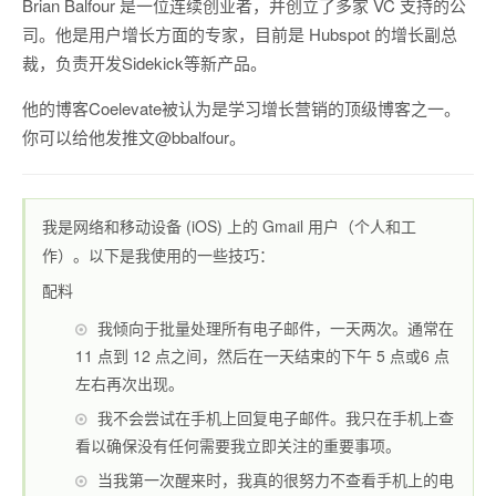
Brian Balfour 是一位连续创业者，并创立了多家 VC 支持的公
司。他是用户增长方面的专家，目前是 Hubspot 的增长副总
裁，负责开发
Sidekick
等新产品。
他的博客
Coelevate
被认为是学习增长营销的顶级博客之一。
你可以给他发推文
@bbalfour
。
我是网络和移动设备 (iOS) 上的 Gmail 用户（个人和工
作）。以下是我使用的一些技巧：
配料
我倾向于批量处理所有电子邮件，一天两次。通常在
11 点到 12 点之间，然后在一天结束的
下午 5 点
或
6 点
左右再次出现。
我不会尝试在手机上回复电子邮件。我只在手机上查
看以确保没有任何需要我立即关注的重要事项。
当我第一次醒来时，我真的很努力不查看手机上的电